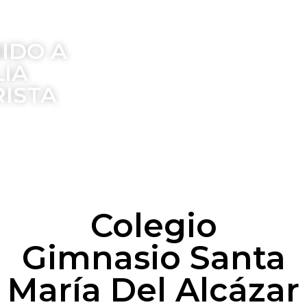
IDO A
LIA
ISTA
Colegio
Gimnasio Santa
María Del Alcázar